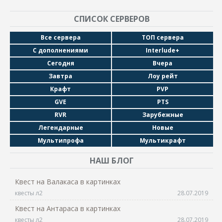
СПИСОК СЕРВЕРОВ
Все сервера
ТОП сервера
С дополнениями
Interlude+
Сегодня
Вчера
Завтра
Лоу рейт
Крафт
PVP
GVE
PTS
RVR
Зарубежные
Легендарные
Новые
Мультипрофа
Мультикрафт
НАШ БЛОГ
Квест на Валакаса в картинках
квесты л2
28.07.2019
Квест на Антараса в картинках
квесты л2
28.07.2019