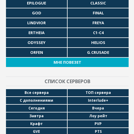
EPILOGUE
CLASSIC
GOD
FINAL
LINDVIOR
FREYA
ERTHEIA
C1-C4
ODYSSEY
HELIOS
ORFEN
G.CRUSADE
МНЕ ПОВЕЗЕТ
СПИСОК СЕРВЕРОВ
Все сервера
ТОП сервера
С дополнениями
Interlude+
Сегодня
Вчера
Завтра
Лоу рейт
Крафт
PVP
GVE
PTS