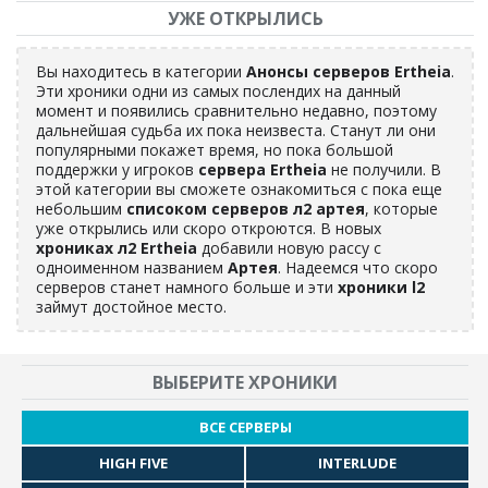
УЖЕ ОТКРЫЛИСЬ
Вы находитесь в категории
Анонсы серверов Ertheia
.
Эти хроники одни из самых послендих на данный
момент и появились сравнительно недавно, поэтому
дальнейшая судьба их пока неизвеста. Станут ли они
популярными покажет время, но пока большой
поддержки у игроков
сервера Ertheia
не получили. В
этой категории вы сможете ознакомиться с пока еще
небольшим
списоком серверов л2 артея
, которые
уже открылись или скоро откроются. В новых
хрониках л2 Ertheia
добавили новую рассу с
одноименном названием
Артея
. Надеемся что скоро
серверов станет намного больше и эти
хроники l2
займут достойное место.
ВЫБЕРИТЕ ХРОНИКИ
ВСЕ СЕРВЕРЫ
HIGH FIVE
INTERLUDE