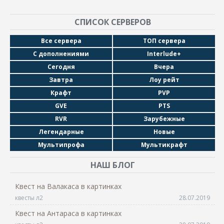
СПИСОК СЕРВЕРОВ
Все сервера
ТОП сервера
С дополнениями
Interlude+
Сегодня
Вчера
Завтра
Лоу рейт
Крафт
PVP
GVE
PTS
RVR
Зарубежные
Легендарные
Новые
Мультипрофа
Мультикрафт
НАШ БЛОГ
Квест на Валакаса в картинках
квесты л2
28.07.2019
Квест на Антараса в картинках