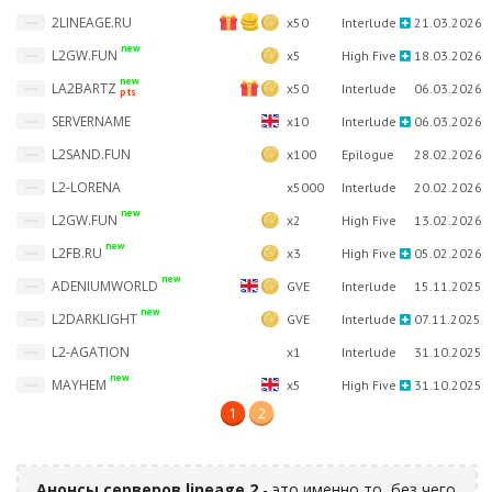
2LINEAGE.RU
x50
Interlude
21.03.2026
new
L2GW.FUN
x5
High Five
18.03.2026
new
LA2BARTZ
x50
Interlude
06.03.2026
pts
SERVERNAME
x10
Interlude
06.03.2026
L2SAND.FUN
x100
Epilogue
28.02.2026
L2-LORENA
x5000
Interlude
20.02.2026
new
L2GW.FUN
x2
High Five
13.02.2026
new
L2FB.RU
x3
High Five
05.02.2026
new
ADENIUMWORLD
GVE
Interlude
15.11.2025
new
L2DARKLIGHT
GVE
Interlude
07.11.2025
L2-AGATION
x1
Interlude
31.10.2025
new
MAYHEM
x5
High Five
31.10.2025
1
2
Анонсы серверов lineage 2
- это именно то, без чего