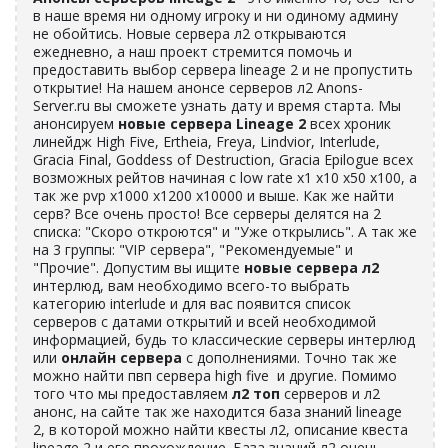
в наше время ни одному игроку и ни одиному админу
не обойтись. Новые сервера л2 открываются
ежедневно, а наш проект стремится помочь и
предоставить выбор сервера lineage 2 и не пропустить
открытие! На нашем анонсе серверов л2 Anons-
Server.ru вы сможете узнать дату и время старта. Мы
анонсируем
новые сервера Lineage 2
всех хроник
линейдж High Five, Ertheia, Freya, Lindvior, Interlude,
Gracia Final, Goddess of Destruction, Gracia Epilogue всех
возможных рейтов начиная c low rate x1 x10 x50 x100, а
так же pvp x1000 x1200 x10000 и выше. Как же найти
серв? Все очень просто! Все серверы делятся на 2
списка: "Скоро откроются" и "Уже открылись". А так же
на 3 группы: "VIP сервера", "Рекомендуемые" и
"Прочие". Допустим вы ищите
новые сервера л2
интерлюд, вам необходимо всего-то выбрать
категорию interlude и для вас появится список
серверов с датами открытий и всей необходимой
информацией, будь то классические серверы интерлюд
или
онлайн сервера
с дополнениями. Точно так же
можно найти пвп сервера high five и другие. Помимо
того что мы предоставляем
л2 топ
серверов и л2
анонс, на сайте так же находится база знаний lineage
2, в которой можно найти квесты л2, описание квеста
lineage 2 и его прохождение. База знаний л2 очень