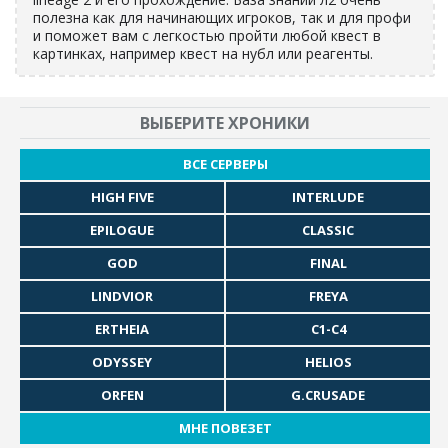
полезна как для начинающих игроков, так и для профи
и поможет вам с легкостью пройти любой квест в
картинках, например квест на нубл или реагенты.
ВЫБЕРИТЕ ХРОНИКИ
ВСЕ СЕРВЕРЫ
HIGH FIVE
INTERLUDE
EPILOGUE
CLASSIC
GOD
FINAL
LINDVIOR
FREYA
ERTHEIA
C1-C4
ODYSSEY
HELIOS
ORFEN
G.CRUSADE
МНЕ ПОВЕЗЕТ