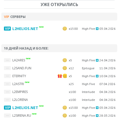
УЖЕ ОТКРЫЛИСЬ
VIP
СЕРВЕРЫ
new
L2HELIOS.NET
x1500
High Five
03.04.2026
10 ДНЕЙ НАЗАД И БОЛЕЕ:
new
LA2ARES
x5
High Five
24.04.2026
L2SAND.FUN
x12
Epilogue
11.04.2026
ETERNITY
x5
High Five
10.04.2026
new
L2ASTRI
x25
High Five
07.04.2026
L2EMPIRES
x100
Interlude
04.04.2026
L2LORENA
x100
Interlude
04.04.2026
new
L2HELIOS.NET
x1500
High Five
03.04.2026
new
L2SIRENA.RU
x100
High Five
28.03.2026