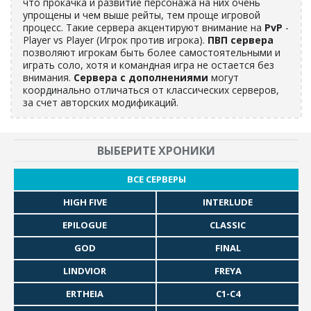
что прокачка и развитие персонажа на них очень
упрощены и чем выше рейты, тем проще игровой
процесс. Такие сервера акцентируют внимание на
PvP
-
Player vs Player (Игрок против игрока).
ПВП сервера
позволяют игрокам быть более самостоятельными и
играть соло, хотя и командная игра не остается без
внимания.
Сервера с дополнениями
могут
координально отличаться от классических серверов,
за счет авторских модификаций.
ВЫБЕРИТЕ ХРОНИКИ
ВСЕ СЕРВЕРЫ
HIGH FIVE
INTERLUDE
EPILOGUE
CLASSIC
GOD
FINAL
LINDVIOR
FREYA
ERTHEIA
C1-C4