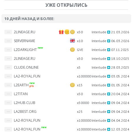
УЖЕ ОТКРЫЛИСЬ
10 ДНЕЙ НАЗАД И БОЛЕЕ:
2LINEAGE.RU
x50
Interlude
21.03.2026
SERVERNAME
x10
Interlude
06.03.2026
new
L2DARKLIGHT
GVE
Interlude
07.11.2025
2LINEAGE.RU
x50
Interlude
18.10.2025
CLUDE.ONLINE
x5
Interlude
28.03.2025
LA2-ROYAL.FUN
x100000
Interlude
03.05.2024
new
L2EARTH
x15
Interlude
01.05.2024
pts
L2TITAN
x50
Interlude
20.04.2024
L2HUB.CLUB
x50000
Interlude
09.04.2024
LA2BEST.ORG
x25
Interlude
09.04.2024
LA2-ROYAL.FUN
x100000
Interlude
04.04.2024
new
LA2-ROYAL.FUN
x100000
Interlude
12.03.2024