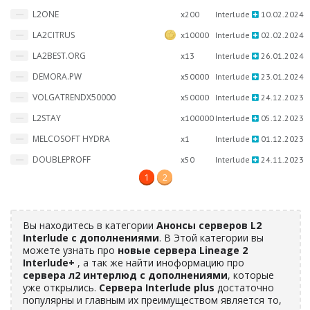
L2ONE
x200
Interlude
10.02.2024
LA2CITRUS
x10000
Interlude
02.02.2024
LA2BEST.ORG
x13
Interlude
26.01.2024
DEMORA.PW
x50000
Interlude
23.01.2024
VOLGATRENDX50000
x50000
Interlude
24.12.2023
L2STAY
x100000
Interlude
05.12.2023
MELCOSOFT HYDRA
x1
Interlude
01.12.2023
DOUBLEPROFF
x50
Interlude
24.11.2023
1
2
Вы находитесь в категории
Анонсы серверов L2
Interlude с дополнениями
. В Этой категории вы
можете узнать про
новые сервера Lineage 2
Interlude+
, а так же найти иноформацию про
сервера л2 интерлюд с дополнениями
, которые
уже открылись.
Сервера Interlude plus
достаточно
популярны и главным их преимуществом является то,