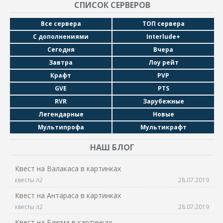
СПИСОК СЕРВЕРОВ
Все сервера
ТОП сервера
С дополнениями
Interlude+
Сегодня
Вчера
Завтра
Лоу рейт
Крафт
PVP
GVE
PTS
RVR
Зарубежные
Легендарные
Новые
Мультипрофа
Мультикрафт
НАШ БЛОГ
Квест на Валакаса в картинках
квесты л2
28.07.2019
Квест на Антараса в картинках
квесты л2
28.07.2019
Квест на Баюма в картинках