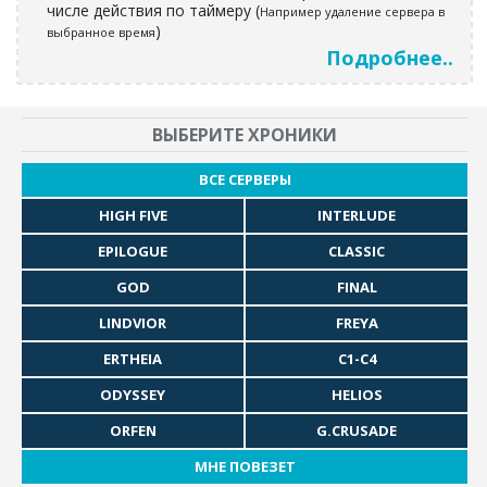
числе действия по таймеру (
Например удаление сервера в
)
выбранное время
Подробнее..
ВЫБЕРИТЕ ХРОНИКИ
ВСЕ СЕРВЕРЫ
HIGH FIVE
INTERLUDE
EPILOGUE
CLASSIC
GOD
FINAL
LINDVIOR
FREYA
ERTHEIA
C1-C4
ODYSSEY
HELIOS
ORFEN
G.CRUSADE
МНЕ ПОВЕЗЕТ