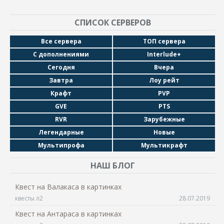
СПИСОК СЕРВЕРОВ
Все сервера
ТОП сервера
С дополнениями
Interlude+
Сегодня
Вчера
Завтра
Лоу рейт
Крафт
PVP
GVE
PTS
RVR
Зарубежные
Легендарные
Новые
Мультипрофа
Мультикрафт
НАШ БЛОГ
Квест на Валакаса в картинках
квесты л2
28.07.2019
Квест на Антараса в картинках