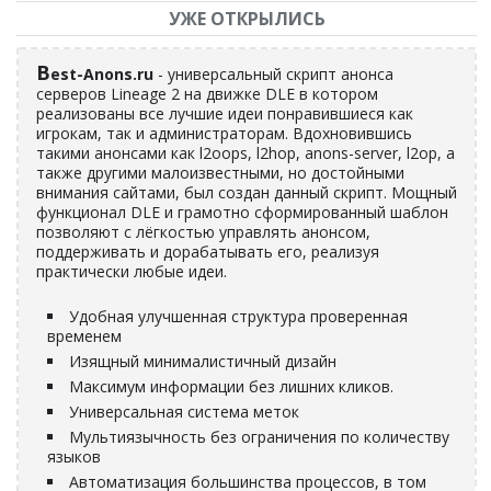
УЖЕ ОТКРЫЛИСЬ
B
est-Anons.ru
- универсальный скрипт анонса
серверов Lineage 2 на движке DLE в котором
реализованы все лучшие идеи понравившиеся как
игрокам, так и администраторам. Вдохновившись
такими анонсами как l2oops, l2hop, anons-server, l2op, а
также другими малоизвестными, но достойными
внимания сайтами, был создан данный скрипт. Мощный
функционал DLE и грамотно сформированный шаблон
позволяют с лёгкостью управлять анонсом,
поддерживать и дорабатывать его, реализуя
практически любые идеи.
Удобная улучшенная структура проверенная
временем
Изящный минималистичный дизайн
Максимум информации без лишних кликов.
Универсальная система меток
Мультиязычность без ограничения по количеству
языков
Автоматизация большинства процессов, в том