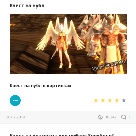
Квест на нубл
Квест на нубл в картинках
28.07.2019
16 247
1
Квест на реагенты для ноблес Supplier of