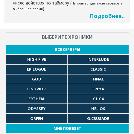
числе действия по таймеру (
Например удаление сервера в
)
выбранное время
Подробнее..
ВЫБЕРИТЕ ХРОНИКИ
ВСЕ СЕРВЕРЫ
HIGH FIVE
INTERLUDE
EPILOGUE
CLASSIC
GOD
FINAL
LINDVIOR
FREYA
ERTHEIA
C1-C4
ODYSSEY
HELIOS
ORFEN
G.CRUSADE
МНЕ ПОВЕЗЕТ