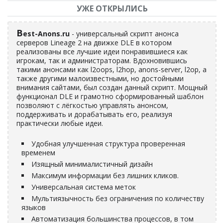
УЖЕ ОТКРЫЛИСЬ
B
est-Anons.ru
- универсальный скрипт анонса
серверов Lineage 2 на движке DLE в котором
реализованы все лучшие идеи понравившиеся как
игрокам, так и администраторам. Вдохновившись
такими анонсами как l2oops, l2hop, anons-server, l2op, а
также другими малоизвестными, но достойными
внимания сайтами, был создан данный скрипт. Мощный
функционал DLE и грамотно сформированный шаблон
позволяют с лёгкостью управлять анонсом,
поддерживать и дорабатывать его, реализуя
практически любые идеи.
Удобная улучшенная структура проверенная
временем
Изящный минималистичный дизайн
Максимум информации без лишних кликов.
Универсальная система меток
Мультиязычность без ограничения по количеству
языков
Автоматизация большинства процессов, в том