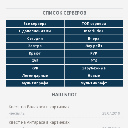
СПИСОК СЕРВЕРОВ
Все сервера
ТОП сервера
С дополнениями
Interlude+
Сегодня
Вчера
Завтра
Лоу рейт
Крафт
PVP
GVE
PTS
RVR
Зарубежные
Легендарные
Новые
Мультипрофа
Мультикрафт
НАШ БЛОГ
Квест на Валакаса в картинках
квесты л2
28.07.2019
Квест на Антараса в картинках