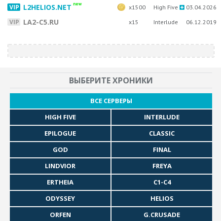
new
L2HELIOS.NET
x1500
High Five
03.04.2026
LA2-C5.RU
x15
Interlude
06.12.2019
ВЫБЕРИТЕ ХРОНИКИ
ВСЕ СЕРВЕРЫ
HIGH FIVE
INTERLUDE
EPILOGUE
CLASSIC
GOD
FINAL
LINDVIOR
FREYA
ERTHEIA
C1-C4
ODYSSEY
HELIOS
ORFEN
G.CRUSADE