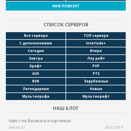
МНЕ ПОВЕЗЕТ
СПИСОК СЕРВЕРОВ
Все сервера
ТОП сервера
С дополнениями
Interlude+
Сегодня
Вчера
Завтра
Лоу рейт
Крафт
PVP
GVE
PTS
RVR
Зарубежные
Легендарные
Новые
Мультипрофа
Мультикрафт
НАШ БЛОГ
Квест на Валакаса в картинках
квесты л2
28.07.2019