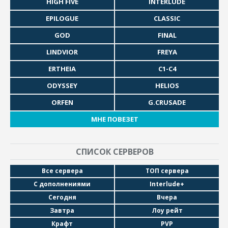
HIGH FIVE
INTERLUDE
EPILOGUE
CLASSIC
GOD
FINAL
LINDVIOR
FREYA
ERTHEIA
C1-C4
ODYSSEY
HELIOS
ORFEN
G.CRUSADE
МНЕ ПОВЕЗЕТ
СПИСОК СЕРВЕРОВ
Все сервера
ТОП сервера
С дополнениями
Interlude+
Сегодня
Вчера
Завтра
Лоу рейт
Крафт
PVP