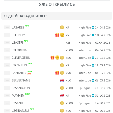
УЖЕ ОТКРЫЛИСЬ
10 ДНЕЙ НАЗАД И БОЛЕЕ:
new
LA2ARES
x5
High Five
24.04.2026
ETERNITY
x5
High Five
10.04.2026
new
L2ASTRI
x25
High Five
07.04.2026
L2LORENA
x100
Interlude
04.04.2026
2LINEAGE.RU
x50
Interlude
21.03.2026
new
L2GW.FUN
x5
High Five
18.03.2026
new
LA2BARTZ
x50
Interlude
06.03.2026
pts
SERVERNAME
x10
Interlude
06.03.2026
L2SAND.FUN
x100
Epilogue
28.02.2026
new
MAYHEM
x5
High Five
31.10.2025
L2SAND
x100
Epilogue
24.10.2025
new
L2GIRAN.RU
x10
High Five
02.10.2025