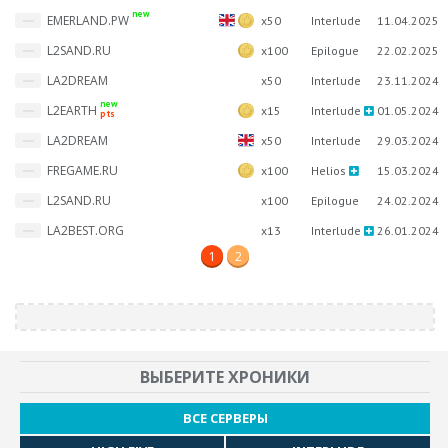
new
EMERLAND.PW
x50
Interlude
11.04.2025
L2SAND.RU
x100
Epilogue
22.02.2025
LA2DREAM
x50
Interlude
23.11.2024
new
L2EARTH
x15
Interlude
01.05.2024
pts
LA2DREAM
x50
Interlude
29.03.2024
FREGAME.RU
x100
Helios
15.03.2024
L2SAND.RU
x100
Epilogue
24.02.2024
LA2BEST.ORG
x13
Interlude
26.01.2024
1
2
ВЫБЕРИТЕ ХРОНИКИ
ВСЕ СЕРВЕРЫ