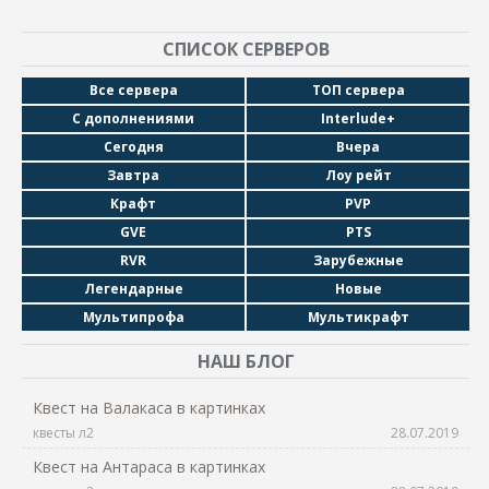
СПИСОК СЕРВЕРОВ
Все сервера
ТОП сервера
С дополнениями
Interlude+
Сегодня
Вчера
Завтра
Лоу рейт
Крафт
PVP
GVE
PTS
RVR
Зарубежные
Легендарные
Новые
Мультипрофа
Мультикрафт
НАШ БЛОГ
Квест на Валакаса в картинках
квесты л2
28.07.2019
Квест на Антараса в картинках