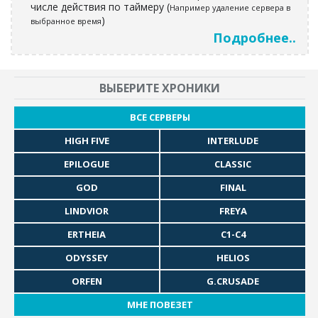
числе действия по таймеру (
Например удаление сервера в
)
выбранное время
Подробнее..
ВЫБЕРИТЕ ХРОНИКИ
ВСЕ СЕРВЕРЫ
HIGH FIVE
INTERLUDE
EPILOGUE
CLASSIC
GOD
FINAL
LINDVIOR
FREYA
ERTHEIA
C1-C4
ODYSSEY
HELIOS
ORFEN
G.CRUSADE
МНЕ ПОВЕЗЕТ