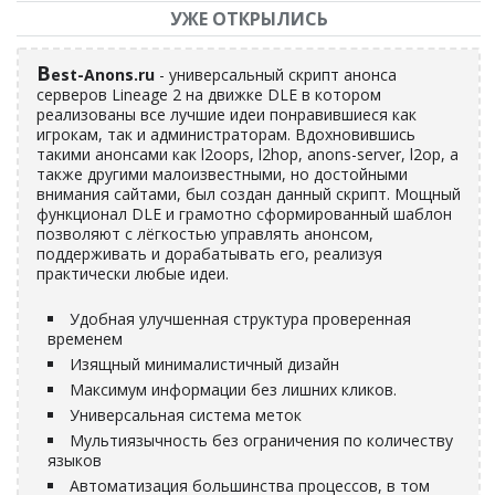
УЖЕ ОТКРЫЛИСЬ
B
est-Anons.ru
- универсальный скрипт анонса
серверов Lineage 2 на движке DLE в котором
реализованы все лучшие идеи понравившиеся как
игрокам, так и администраторам. Вдохновившись
такими анонсами как l2oops, l2hop, anons-server, l2op, а
также другими малоизвестными, но достойными
внимания сайтами, был создан данный скрипт. Мощный
функционал DLE и грамотно сформированный шаблон
позволяют с лёгкостью управлять анонсом,
поддерживать и дорабатывать его, реализуя
практически любые идеи.
Удобная улучшенная структура проверенная
временем
Изящный минималистичный дизайн
Максимум информации без лишних кликов.
Универсальная система меток
Мультиязычность без ограничения по количеству
языков
Автоматизация большинства процессов, в том